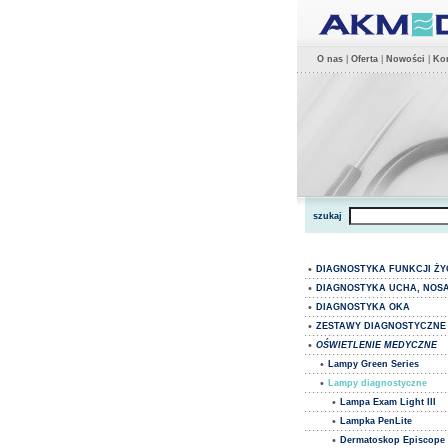
O nas
|
Oferta
|
Nowości
|
Kon
szukaj
•
DIAGNOSTYKA FUNKCJI Ż
•
DIAGNOSTYKA UCHA, NOSA
•
DIAGNOSTYKA OKA
•
ZESTAWY DIAGNOSTYCZNE
•
OŚWIETLENIE MEDYCZNE
•
Lampy Green Series
•
Lampy diagnostyczne
•
Lampa Exam Light III
•
Lampka PenLite
•
Dermatoskop Episcope