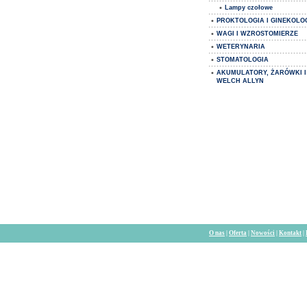
•
Lampy czołowe
•
PROKTOLOGIA I GINEKOLO
•
WAGI I WZROSTOMIERZE
•
WETERYNARIA
•
STOMATOLOGIA
•
AKUMULATORY, ŻARÓWKI I
WELCH ALLYN
O nas
|
Oferta
|
Nowości
|
Kontakt
|