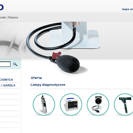
mapa se
takt
|
Pytania
YCIOWYCH
Lampy diagnostyczne
 I GARDŁA