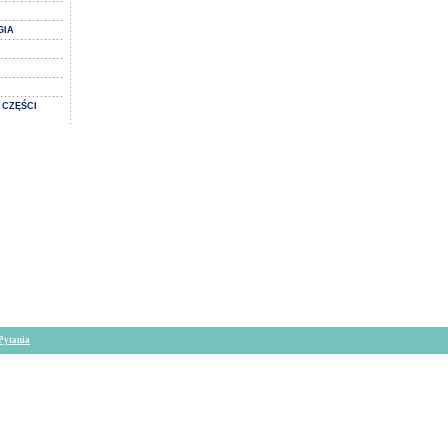
GIA
 CZĘŚCI
Pytania