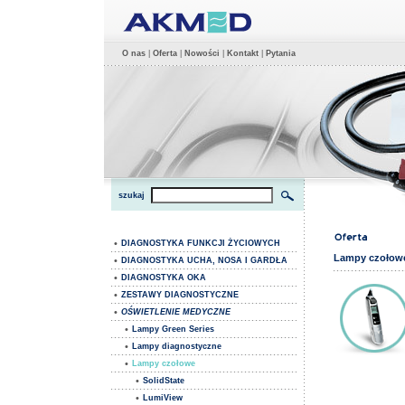
O nas
|
Oferta
|
Nowości
|
Kontakt
|
Pytania
szukaj
•
DIAGNOSTYKA FUNKCJI ŻYCIOWYCH
Lampy czołow
•
DIAGNOSTYKA UCHA, NOSA I GARDŁA
•
DIAGNOSTYKA OKA
•
ZESTAWY DIAGNOSTYCZNE
•
OŚWIETLENIE MEDYCZNE
•
Lampy Green Series
•
Lampy diagnostyczne
•
Lampy czołowe
•
SolidState
•
LumiView