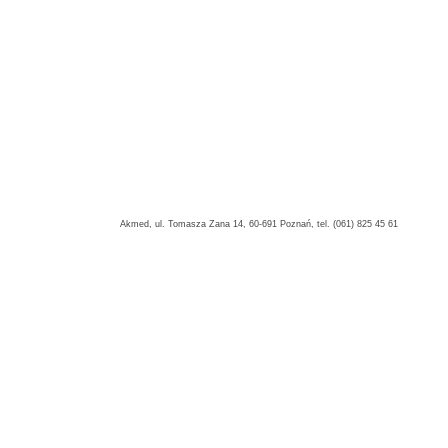
Akmed, ul. Tomasza Zana 14, 60-691 Poznań, tel. (061) 825 45 61